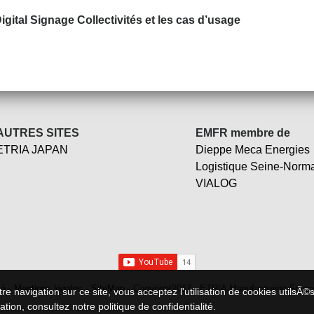
igital Signage Collectivités et les cas d’usage
AUTRES SITES
EMFR membre de
ETRIA JAPAN
Dieppe Meca Energies
Logistique Seine-Norm
VIALOG
té
-
Mentions légales
-
SiteMap
- Copyright2017 - ETRIA Manufacturing France 
re navigation sur ce site, vous acceptez l'utilisation de cookies utilsÃ©s
mation,
consultez notre politique de confidentialité
.