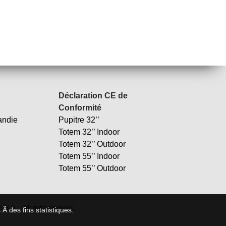
Déclaration CE de
Conformité
andie
Pupitre 32’’
Totem 32’’ Indoor
Totem 32’’ Outdoor
Totem 55’’ Indoor
Totem 55’’ Outdoor
S.A. - All right reserved
 Ã des fins statistiques.