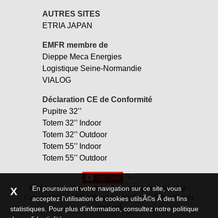
AUTRES SITES
ETRIA JAPAN
EMFR membre de
Dieppe Meca Energies
Logistique Seine-Normandie
VIALOG
Déclaration CE de Conformité
Pupitre 32’’
Totem 32’’ Indoor
Totem 32’’ Outdoor
Totem 55’’ Indoor
Totem 55’’ Outdoor
Politique de confidentialité
-
Mentions légales
-
SiteMap
-
En poursuivant votre navigation sur ce site, vous
X
Copyright2017 - ETRIA Manufacturing France S.A. - All right
acceptez l'utilisation de cookies utilsÃ©s Ã des fins
reserved
statistiques. Pour plus d'information,
consultez notre politique