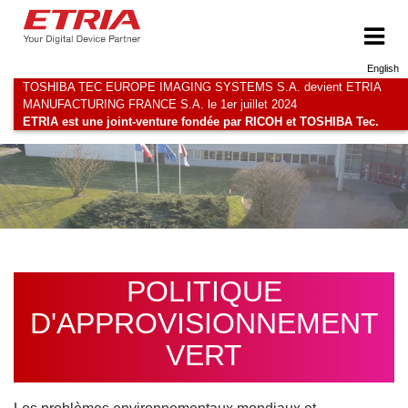
English
TOSHIBA TEC EUROPE IMAGING SYSTEMS S.A. devient ETRIA
MANUFACTURING FRANCE S.A. le 1er juillet 2024
ETRIA est une joint-venture fondée par RICOH et TOSHIBA Tec.
POLITIQUE
D'APPROVISIONNEMENT
VERT