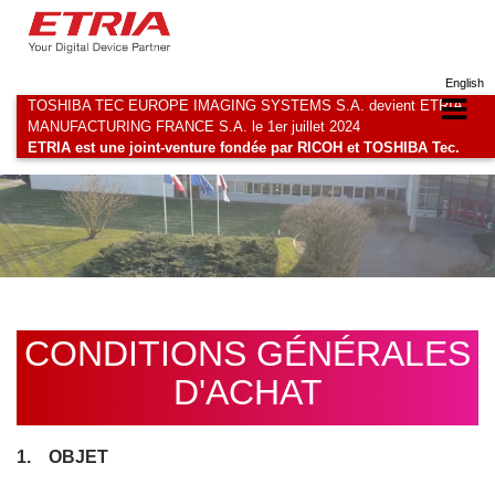
English
TOSHIBA TEC EUROPE IMAGING SYSTEMS S.A. devient ETRIA
MANUFACTURING FRANCE S.A. le 1er juillet 2024
ETRIA est une joint-venture fondée par RICOH et TOSHIBA Tec.
CONDITIONS GÉNÉRALES
D'ACHAT
1. OBJET