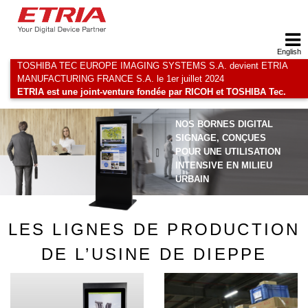
English
TOSHIBA TEC EUROPE IMAGING SYSTEMS S.A. devient ETRIA
MANUFACTURING FRANCE S.A. le 1er juillet 2024
ETRIA est une joint-venture fondée par RICOH et TOSHIBA Tec.
NOS BORNES DIGITAL
SIGNAGE, CONÇUES
POUR UNE UTILISATION
INTENSIVE EN MILIEU
URBAIN
LES LIGNES DE PRODUCTION
DE L’USINE DE DIEPPE